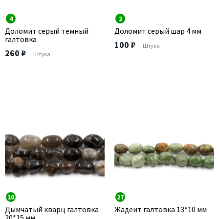
4
2
Доломит серый темный
Доломит серый шар 4 мм
галтовка
100 ₽
Штука
260 ₽
Штука
10
27
Дымчатый кварц галтовка
Жадеит галтовка 13*10 мм
20*15 мм