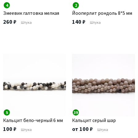
4
2
Змеевик галтовка мелкая
Йооперлит рондоль 8*5 мм
260 ₽
140 ₽
Штука
Штука
5
39
Кальцит бело-черный 6 мм
Кальцит серый шар
100 ₽
от 100 ₽
Штука
Штука