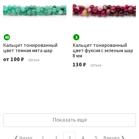
40
3
Кальцит тонированный
Кальцит тонированный
цвет темная мята шар
цвет фуксия с зеленым шар
8 мм
от 100 ₽
Штука
130 ₽
Штука
Показать ещё
❮ Назад
1
2
3
4
5
Вперёд ❯