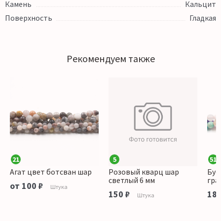
Камень
Кальцит
Поверхность
Гладкая
Рекомендуем также
21
5
51
Агат цвет ботсван шар
Розовый кварц шар
Бус
светлый 6 мм
гра
от 100 ₽
Штука
150 ₽
180
Штука