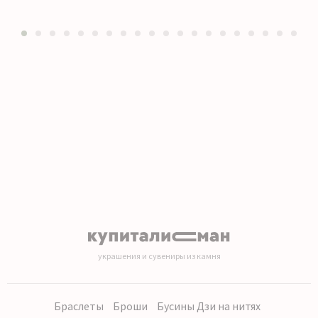
1
2
3
4
5
6
7
8
9
10
11
12
13
14
15
16
17
18
19
20
украшения и сувениры из камня
Браслеты
Броши
Бусины Дзи на нитях