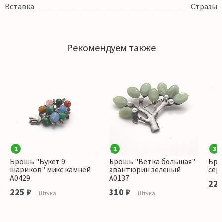
Вставка
Стразы
Рекомендуем также
1
1
3
Брошь "Букет 9
Брошь "Ветка большая"
Бро
шариков" микс камней
авантюрин зеленый
сер
А0429
А0137
225
225 ₽
310 ₽
Штука
Штука