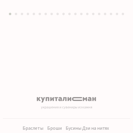
1
2
3
4
5
6
7
8
9
10
11
12
13
14
15
16
17
18
19
20
украшения и сувениры из камня
Браслеты
Броши
Бусины Дзи на нитях