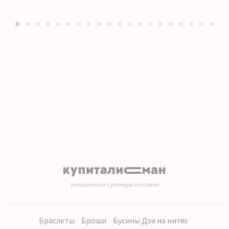
1
2
3
4
5
6
7
8
9
10
11
12
13
14
15
16
17
18
19
20
украшения и сувениры из камня
Браслеты
Броши
Бусины Дзи на нитях