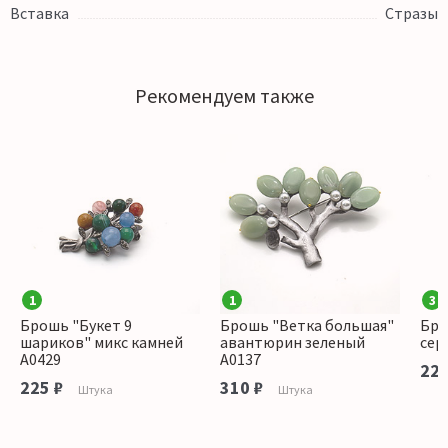
Вставка
Стразы
Рекомендуем также
1
1
3
Брошь "Букет 9
Брошь "Ветка большая"
Бро
шариков" микс камней
авантюрин зеленый
сер
А0429
А0137
225
225 ₽
310 ₽
Штука
Штука