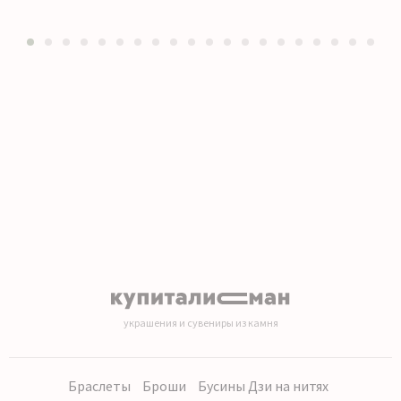
1
2
3
4
5
6
7
8
9
10
11
12
13
14
15
16
17
18
19
20
украшения и сувениры из камня
Браслеты
Броши
Бусины Дзи на нитях