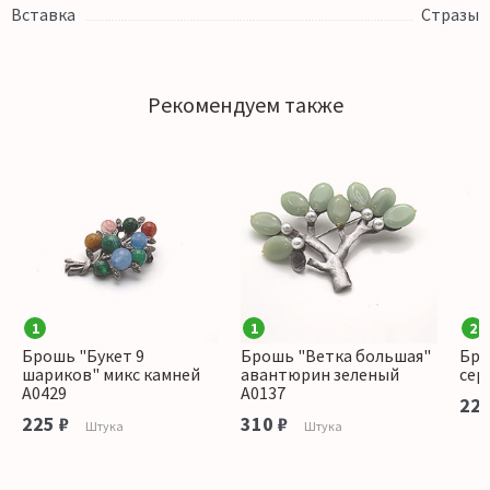
Вставка
Стразы
Рекомендуем также
1
1
2
Брошь "Букет 9
Брошь "Ветка большая"
Бро
шариков" микс камней
авантюрин зеленый
сер
А0429
А0137
225
225 ₽
310 ₽
Штука
Штука