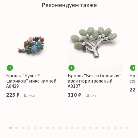
Рекомендуем также
1
1
3
Брошь "Букет 9
Брошь "Ветка большая"
Бро
шариков" микс камней
авантюрин зеленый
сер
А0429
А0137
225
225 ₽
310 ₽
Штука
Штука
1
2
3
4
5
6
7
8
9
10
11
12
13
14
15
16
17
18
19
20