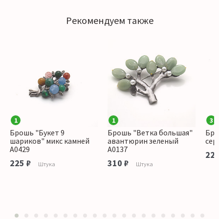
Рекомендуем также
1
1
3
Брошь "Букет 9
Брошь "Ветка большая"
Бро
шариков" микс камней
авантюрин зеленый
сер
А0429
А0137
225
225 ₽
310 ₽
Штука
Штука