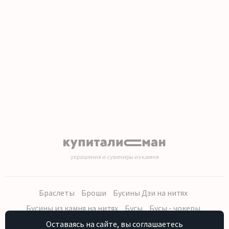
1
2
3
4
5
6
7
8
9
10
11
12
13
14
15
16
17
18
19
20
украшения и сувениры из камня
Браслеты
Броши
Бусины Дзи на нитях
Бусины из камня на нитях
Бусы
Бусы - чокеры
Кольца, серьги
Кулоны
Наборы (бусы, браслет, серьги)
Оставаясь на сайте, вы соглашаетесь