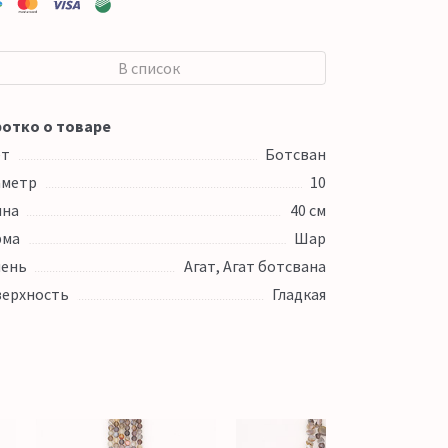
В список
отко о товаре
ет
Ботсван
аметр
10
ина
40 см
рма
Шар
ень
Агат, Агат ботсвана
ерхность
Гладкая