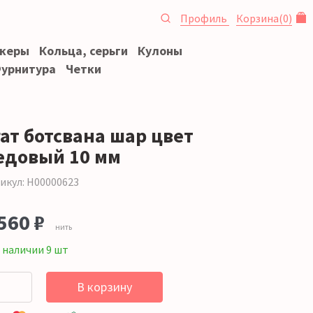
Профиль
Корзина
(
0
)
океры
Кольца, серьги
Кулоны
урнитура
Четки
гат ботсвана шар цвет
едовый 10 мм
икул: Н00000623
560 ₽
нить
 наличии 9 шт
В корзину