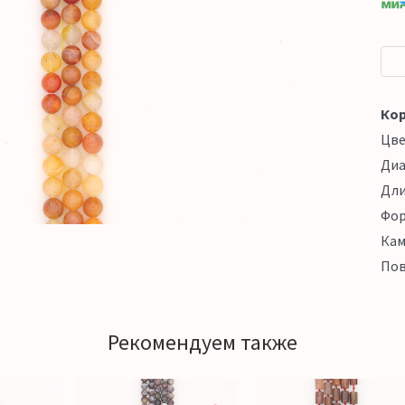
Кор
Цв
Ди
Дл
Фо
Кам
Пов
Рекомендуем также