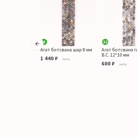
5
32
свана шар 10 мм
Агат ботсвана шар 8 мм
Агат ботсвана 
В.С. 12*10 мм
1 440 ₽
нить
600 ₽
Штука
нить