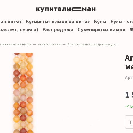
 на нитях
Бусины из камня на нитях
Бусы
Бусы - ч
раслет, серьги)
Распродажа
Сувениры из камня
Ф
ы из камня на нитях
Агат ботсвана
Агат ботсвана шар цвет медовый 10 мм
А
м
Арт
1 
✓ В