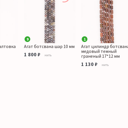
9
1
галтовка
Агат ботсвана шар 10 мм
Агат цилиндр ботсван
медовый темный
1 800 ₽
нить
граненый 17*12 мм
1 130 ₽
нить