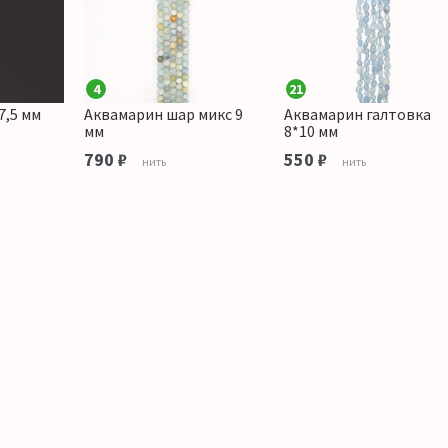
4
21
7,5 мм
Аквамарин шар микс 9
Аквамарин галтовка
мм
8*10 мм
790 ₽
550 ₽
нить
нить