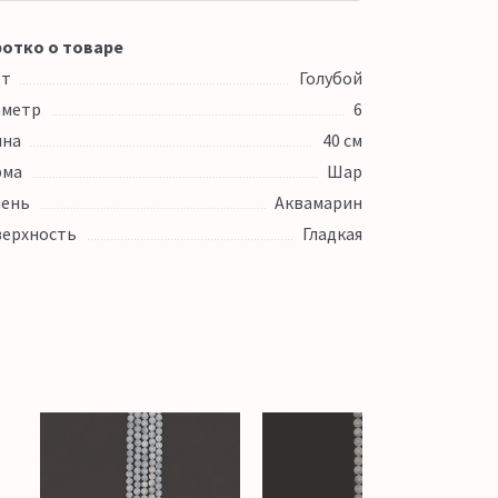
отко о товаре
ет
Голубой
аметр
6
ина
40 см
рма
Шар
ень
Аквамарин
ерхность
Гладкая