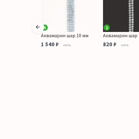
5
1
н шар 4.5 мм
Аквамарин шар 10 мм
Аквамарин шар 
1 540 ₽
820 ₽
нить
нить
тука