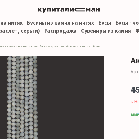
 на нитях
Бусины из камня на нитях
Бусы
Бусы - ч
раслет, серьги)
Распродажа
Сувениры из камня
Ф
ы из камня на нитях
Аквамарин
Аквамарин шар 6 мм
А
Арт
4
× Н