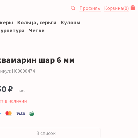
Профиль
Корзина
(
0
)
океры
Кольца, серьги
Кулоны
урнитура
Четки
квамарин шар 6 мм
икул: Н00000474
50 ₽
нить
ет в наличии
В список