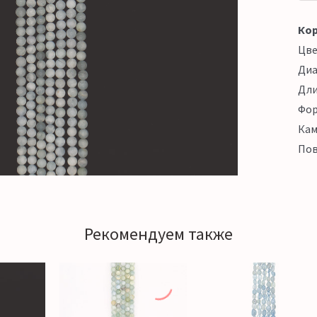
Кор
Цв
Ди
Дл
Фо
Кам
Пов
Рекомендуем также