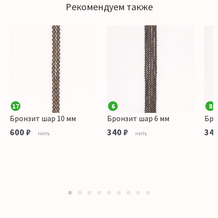
Рекомендуем также
17
6
8
Бронзит шар 10 мм
Бронзит шар 6 мм
Бро
600 ₽
340 ₽
340
нить
нить
1
2
3
4
5
6
7
8
9