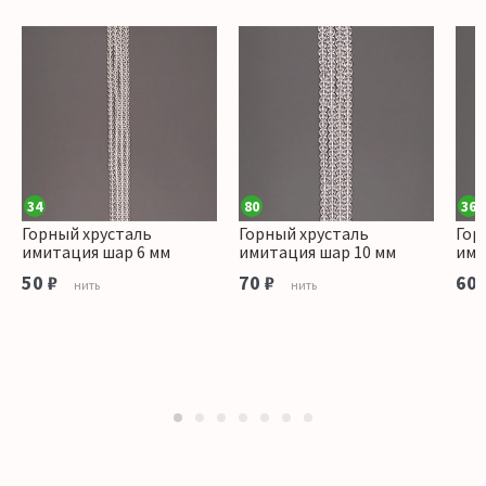
34
80
36
Горный хрусталь
Горный хрусталь
Гор
имитация шар 6 мм
имитация шар 10 мм
ими
50 ₽
70 ₽
60 
нить
нить
1
2
3
4
5
6
7