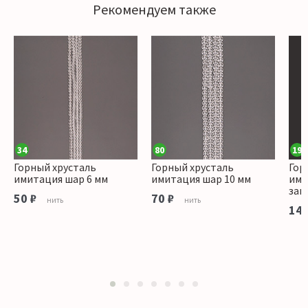
Рекомендуем также
34
80
19
Горный хрусталь
Горный хрусталь
Гор
имитация шар 6 мм
имитация шар 10 мм
ими
зак
50 ₽
70 ₽
нить
нить
140
1
2
3
4
5
6
7