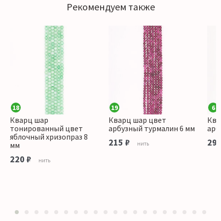
Рекомендуем также
18
19
6
Кварц шар
Кварц шар цвет
Ква
тонированный цвет
арбузный турмалин 6 мм
арб
яблочный хризопраз 8
215 ₽
290
нить
мм
220 ₽
нить
1
2
3
4
5
6
7
8
9
10
11
12
13
14
15
16
17
18
19
20