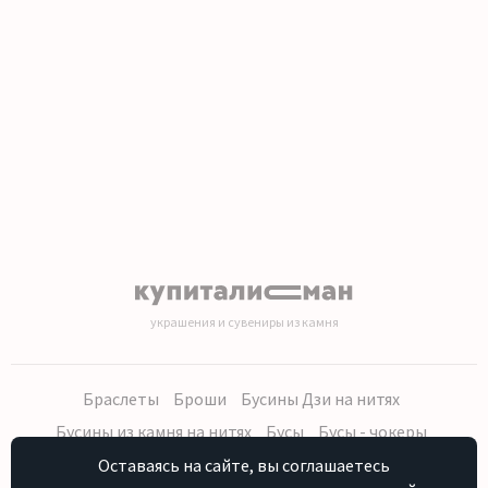
украшения и сувениры из камня
Браслеты
Броши
Бусины Дзи на нитях
Бусины из камня на нитях
Бусы
Бусы - чокеры
Кольца, серьги
Кулоны
Наборы (бусы, браслет, серьги)
Оставаясь на сайте, вы соглашаетесь