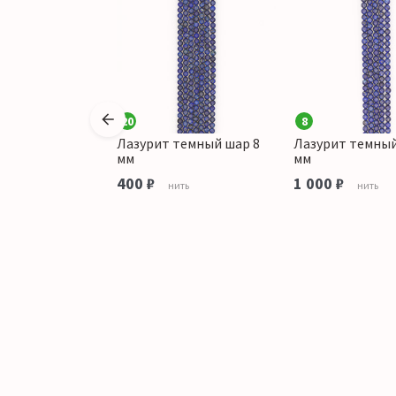
20
8
А шар 6 мм
Лазурит темный шар 8
Лазурит темный
мм
мм
ить
400 ₽
1 000 ₽
нить
нить