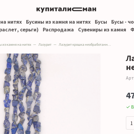
 на нитях
Бусины из камня на нитях
Бусы
Бусы - ч
раслет, серьги)
Распродажа
Сувениры из камня
Ф
ы из камня на нитях
Лазурит
Лазурит крошка необработанная 14*10 мм
Л
н
Арт
4
✓ В