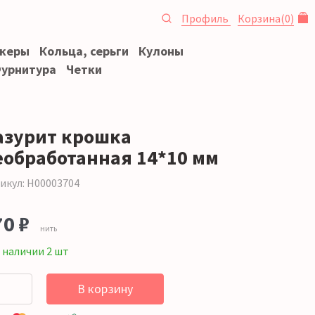
Профиль
Корзина
(
0
)
океры
Кольца, серьги
Кулоны
урнитура
Четки
азурит крошка
еобработанная 14*10 мм
икул: Н00003704
70 ₽
нить
 наличии 2 шт
В корзину