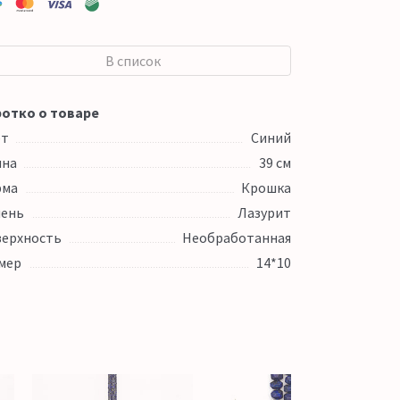
В список
отко о товаре
ет
Синий
ина
39 см
рма
Крошка
ень
Лазурит
ерхность
Необработанная
мер
14*10