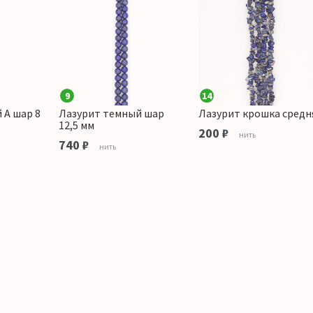
9
14
 А шар 8
Лазурит темный шар
Лазурит крошка средн
12,5 мм
200 ₽
нить
740 ₽
нить