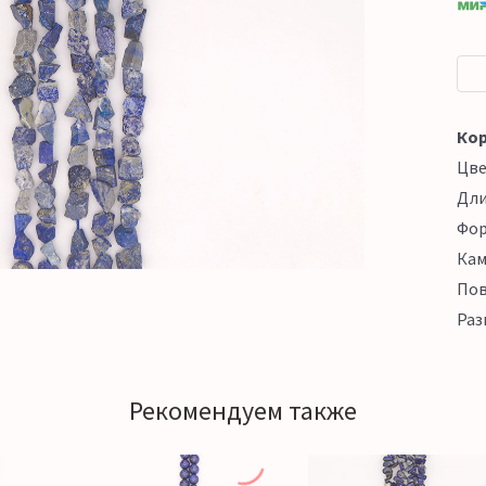
Кор
Цв
Дл
Фо
Кам
Пов
Раз
Рекомендуем также