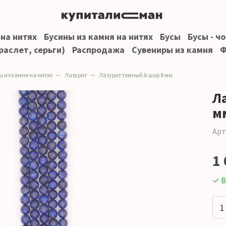
 на нитях
Бусины из камня на нитях
Бусы
Бусы - ч
раслет, серьги)
Распродажа
Сувениры из камня
Ф
ы из камня на нитях
Лазурит
Лазурит темный А шар 8 мм
Л
м
Арт
1 
✓ В