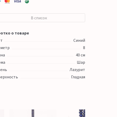
В список
отко о товаре
ет
Синий
аметр
8
ина
40 см
рма
Шар
ень
Лазурит
ерхность
Гладкая