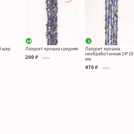
14
2
й шар
Лазурит крошка средняя
Лазурит крошка
необработанная 14*10
200 ₽
нить
мм
470 ₽
нить