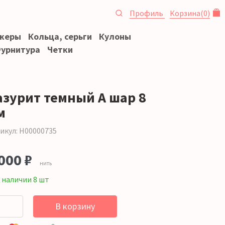
Профиль
Корзина
(
0
)
океры
Кольца, серьги
Кулоны
урнитура
Четки
азурит темный А шар 8
м
икул: Н00000735
000 ₽
нить
 наличии 8 шт
В корзину