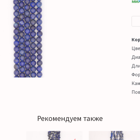
Кор
Цв
Ди
Дл
Фо
Кам
Пов
Рекомендуем также