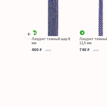
20
9
А шар 6 мм
Лазурит темный шар 8
Лазурит темны
мм
12,5 мм
ить
400 ₽
740 ₽
нить
нить