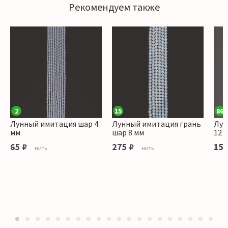
Рекомендуем также
2
15
86
Лунный имитация шар 4
Лунный имитация грань
Лун
мм
шар 8 мм
12 
65 ₽
275 ₽
150
нить
нить
1
2
3
4
5
6
7
8
9
10
11
12
13
14
15
16
17
18
19
20