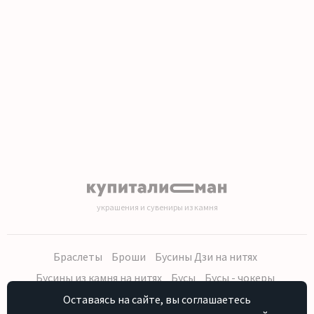
украшения и сувениры из камня
Браслеты
Броши
Бусины Дзи на нитях
Бусины из камня на нитях
Бусы
Бусы - чокеры
Кольца, серьги
Кулоны
Наборы (бусы, браслет, серьги)
Оставаясь на сайте, вы соглашаетесь