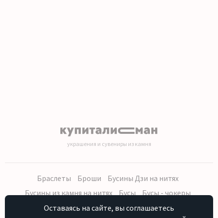
украшения и сувениры из камня
Браслеты
Броши
Бусины Дзи на нитях
Бусины из камня на нитях
Бусы
Бусы - чокеры
Кольца, серьги
Кулоны
Наборы (бусы, браслет, серьги)
Оставаясь на сайте, вы соглашаетесь