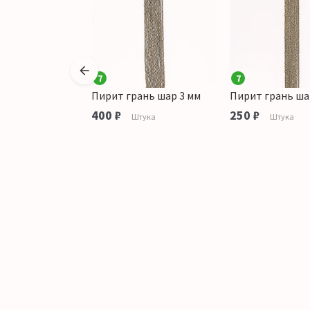
7
7
 2с. 9 мм
Пирит грань шар 3 мм
Пирит грань ша
аличии
400 ₽
250 ₽
Штука
Штука