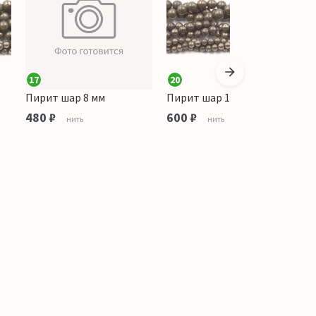
17
20
3
Пирит шар 8 мм
Пирит шар 10 мм
П
480 ₽
600 ₽
3
нить
нить