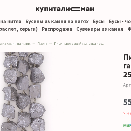
 на нитях
Бусины из камня на нитях
Бусы
Бусы - ч
раслет, серьги)
Распродажа
Сувениры из камня
Ф
ы из камня на нитях
Пирит
Пирит цвет серый галтовка необработанная 25*24 мм
П
г
2
Арт
5
× Н