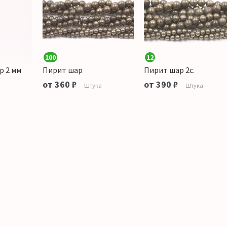
100
12
р 2 мм
Пирит шар
Пирит шар 2с.
от 360 ₽
от 390 ₽
Штука
Штука