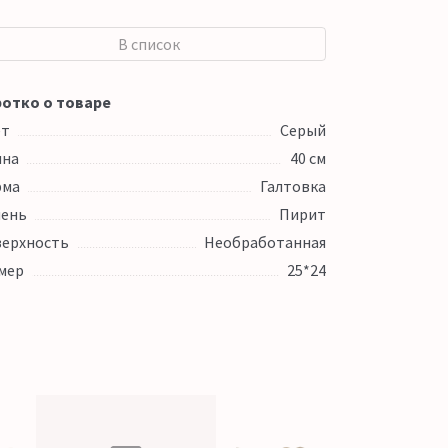
В список
отко о товаре
ет
Серый
ина
40 см
рма
Галтовка
ень
Пирит
ерхность
Необработанная
мер
25*24