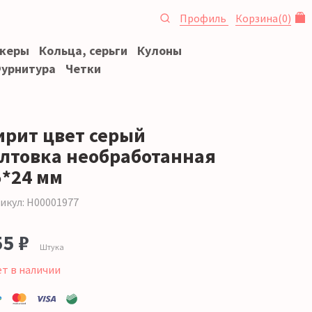
Профиль
Корзина
(
0
)
океры
Кольца, серьги
Кулоны
урнитура
Четки
ирит цвет серый
алтовка необработанная
5*24 мм
икул: Н00001977
55 ₽
Штука
ет в наличии