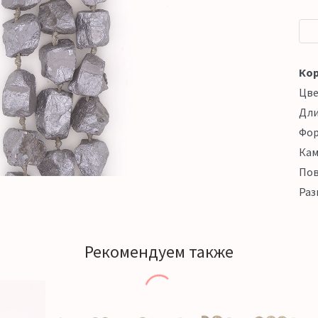
Кор
Цв
Дл
Фо
Кам
Пов
Раз
Рекомендуем также