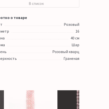
В список
отко о товаре
ет
Розовый
аметр
16
ина
40 см
рма
Шар
ень
Розовый кварц
ерхность
Граненая