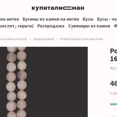
 на нитях
Бусины из камня на нитях
Бусы
Бусы - ч
раслет, серьги)
Распродажа
Сувениры из камня
Ф
ы из камня на нитях
Кварц розовый
Розовый кварц грань шар 16 мм
Р
1
Арт
4
× Н