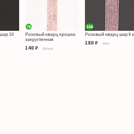
78
168
шар 10
Розовый кварц крошка
Розовый кварц шар 6 
закругленная
180 ₽
нить
140 ₽
Штука