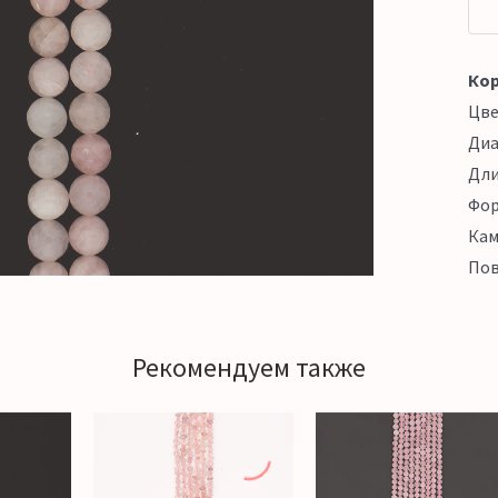
Кор
Цв
Ди
Дл
Фо
Кам
Пов
Рекомендуем также