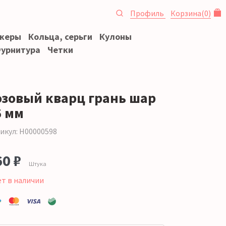
Профиль
Корзина
(
0
)
океры
Кольца, серьги
Кулоны
урнитура
Четки
озовый кварц грань шар
6 мм
икул: Н00000598
60 ₽
Штука
ет в наличии