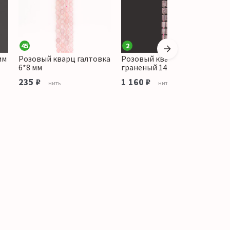
45
2
мм
Розовый кварц галтовка
Розовый кварц цилиндр
Р
6*8 мм
граненый 14*10 мм
т
235 ₽
1 160 ₽
7
нить
нить