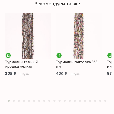
Рекомендуем также
13
4
1
Турмалин темный
Турмалин галтовка 8*6
Тур
крошка мелкая
мм
мм
325 ₽
420 ₽
575
Штука
Штука
1
2
3
4
5
6
7
8
9
10
11
12
13
14
15
16
17
18
19
20