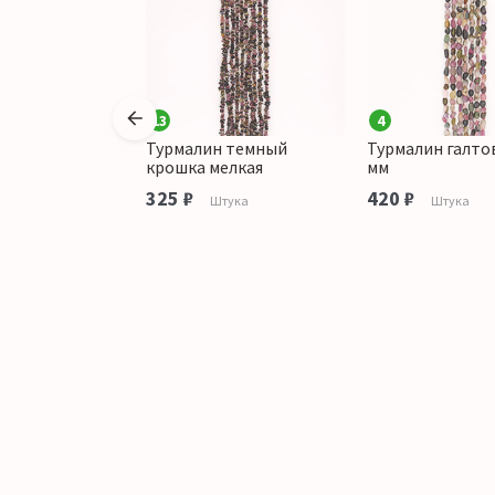
13
4
 шар 8,5 мм
Турмалин темный
Турмалин галто
крошка мелкая
мм
Штука
325 ₽
420 ₽
Штука
Штука