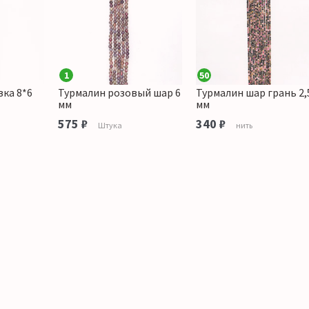
1
50
вка 8*6
Турмалин розовый шар 6
Турмалин шар грань 2,
мм
мм
575 ₽
340 ₽
Штука
нить