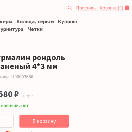
Профиль
Корзина
(
0
)
океры
Кольца, серьги
Кулоны
урнитура
Четки
урмалин рондоль
раненый 4*3 мм
икул: Н00003686
580 ₽
Штука
 наличии 5 шт
В корзину