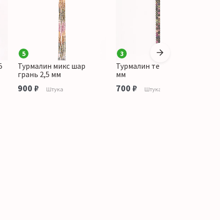
5
3
1
5
Турмалин микс шар
Турмалин темный шар 6
Т
грань 2,5 мм
мм
г
900 ₽
700 ₽
1
Штука
Штука