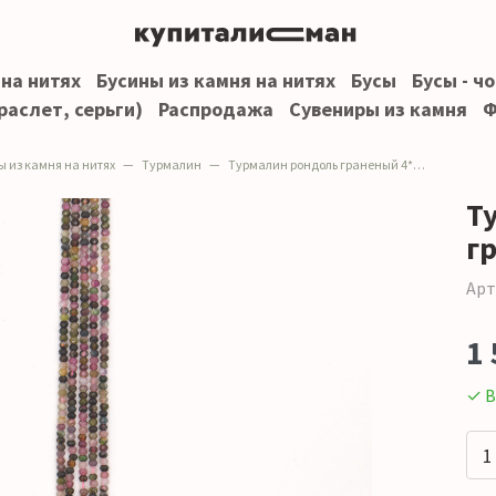
 на нитях
Бусины из камня на нитях
Бусы
Бусы - ч
раслет, серьги)
Распродажа
Сувениры из камня
Ф
ы из камня на нитях
Турмалин
Турмалин рондоль граненый 4*3 мм
Т
г
Арт
1 
✓ В