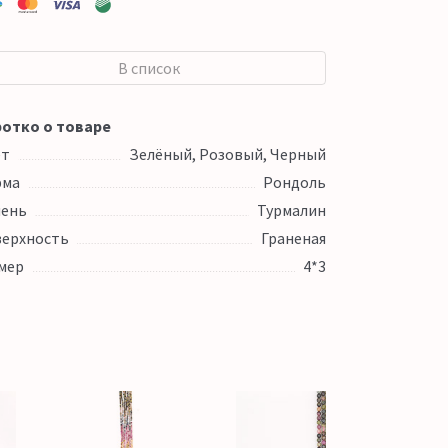
В список
отко о товаре
ет
Зелёный, Розовый, Черный
рма
Рондоль
ень
Турмалин
ерхность
Граненая
мер
4*3