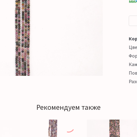
Кор
Цв
Фо
Кам
Пов
Раз
Рекомендуем также