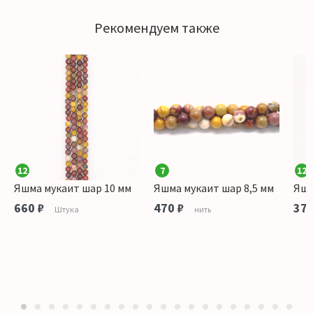
Рекомендуем также
12
7
12
Яшма мукаит шар 10 мм
Яшма мукаит шар 8,5 мм
Яшм
660 ₽
470 ₽
370
Штука
нить