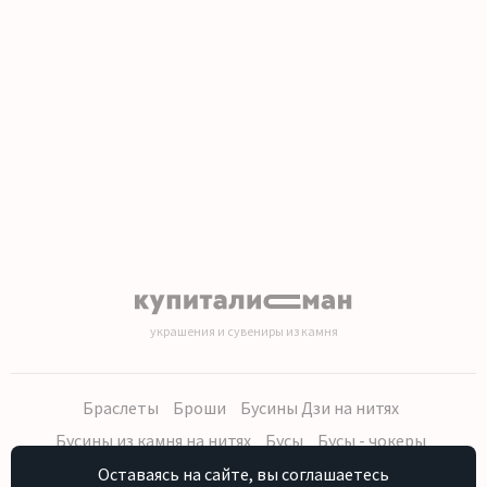
1
2
3
4
5
6
7
8
9
10
11
12
13
14
15
16
17
18
19
20
украшения и сувениры из камня
Браслеты
Броши
Бусины Дзи на нитях
Бусины из камня на нитях
Бусы
Бусы - чокеры
Кольца, серьги
Кулоны
Наборы (бусы, браслет, серьги)
Оставаясь на сайте, вы соглашаетесь