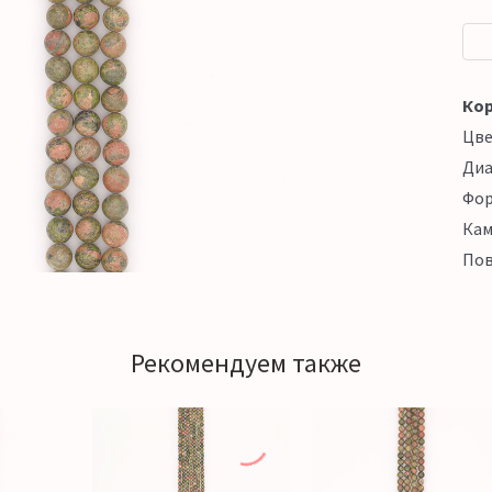
Кор
Цв
Ди
Фо
Кам
Пов
Рекомендуем также