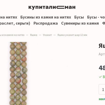
 на нитях
Бусины из камня на нитях
Бусы
Бусы - ч
раслет, серьги)
Распродажа
Сувениры из камня
Ф
ы из камня на нитях
Яшма
Унакит
Яшма унакит шар 12 мм
Я
Арт
4
✓ В