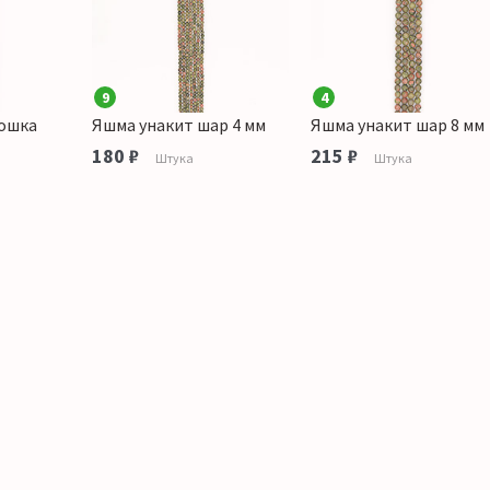
9
4
рошка
Яшма унакит шар 4 мм
Яшма унакит шар 8 мм
180 ₽
215 ₽
Штука
Штука