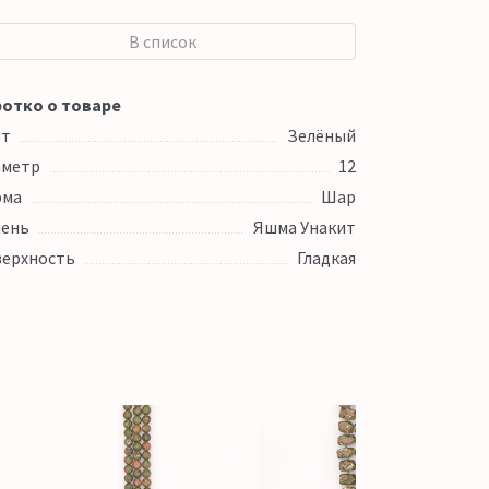
В список
отко о товаре
ет
Зелёный
аметр
12
рма
Шар
ень
Яшма Унакит
ерхность
Гладкая