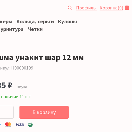
Профиль
Корзина
(
0
)
океры
Кольца, серьги
Кулоны
урнитура
Четки
шма унакит шар 12 мм
икул: Н00000199
85 ₽
Штука
 наличии 11 шт
В корзину