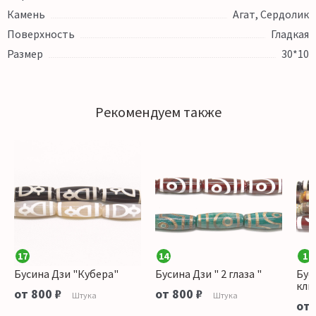
Камень
Агат, Сердолик
Поверхность
Гладкая
Размер
30*10
Рекомендуем также
17
14
1
Бусина Дзи "Кубера"
Бусина Дзи " 2 глаза "
Бус
клю
от 800 ₽
от 800 ₽
Штука
Штука
от 