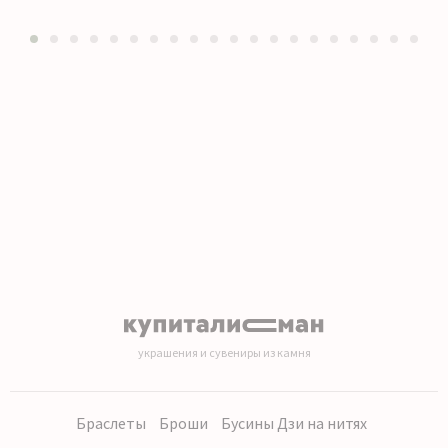
1
2
3
4
5
6
7
8
9
10
11
12
13
14
15
16
17
18
19
20
украшения и сувениры из камня
Браслеты
Броши
Бусины Дзи на нитях