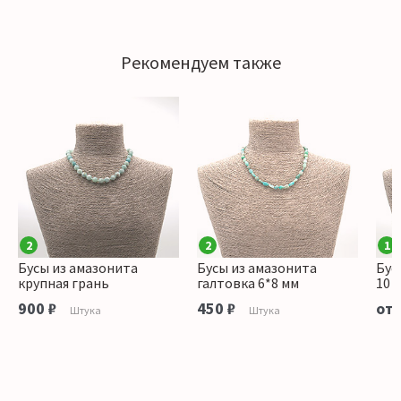
Рекомендуем также
2
2
1
Бусы из амазонита
Бусы из амазонита
Бус
крупная грань
галтовка 6*8 мм
10 
900 ₽
450 ₽
от 
Штука
Штука