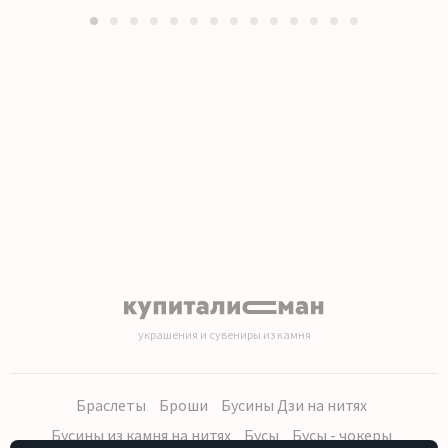
1
2
3
4
5
6
7
8
9
10
11
12
13
14
украшения и сувениры из камня
Браслеты
Броши
Бусины Дзи на нитях
Бусины из камня на нитях
Бусы
Бусы - чокеры