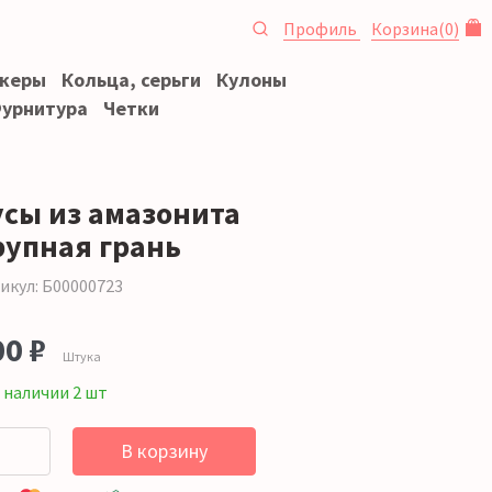
Профиль
Корзина
(
0
)
океры
Кольца, серьги
Кулоны
урнитура
Четки
усы из амазонита
рупная грань
икул: Б00000723
00 ₽
Штука
 наличии 2 шт
В корзину