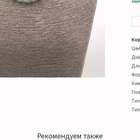
Кор
Цв
Ди
Дл
Фо
Кам
Пов
Тип
Тип
Рекомендуем также