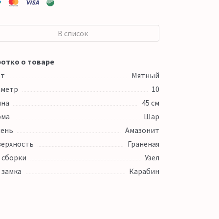
В список
отко о товаре
ет
Мятный
аметр
10
ина
45 см
рма
Шар
ень
Амазонит
ерхность
Граненая
 сборки
Узел
 замка
Карабин