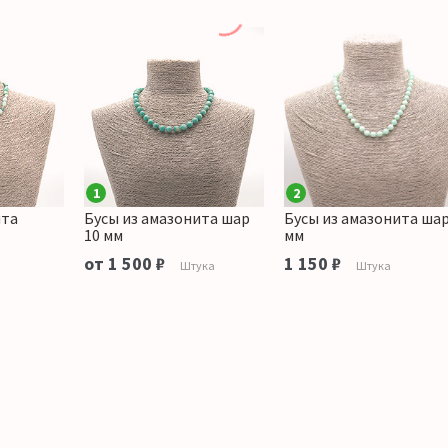
1
2
ита
Бусы из амазонита шар
Бусы из амазонита шар
10 мм
мм
от 1 500 ₽
1 150 ₽
Штука
Штука