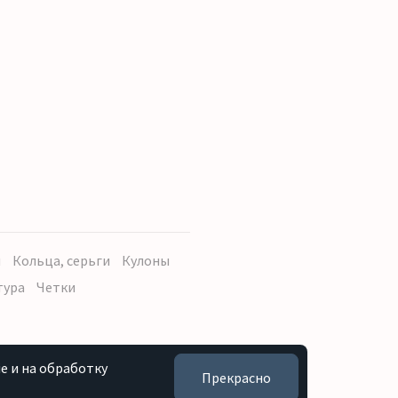
ы
Кольца, серьги
Кулоны
тура
Четки
e и на обработку
Прекрасно