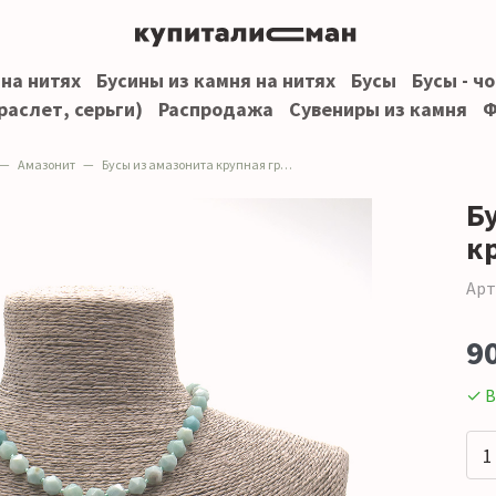
 на нитях
Бусины из камня на нитях
Бусы
Бусы - ч
раслет, серьги)
Распродажа
Сувениры из камня
Ф
Амазонит
Бусы из амазонита крупная грань
Б
к
Арт
9
✓ В