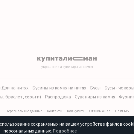
украшения и сувениры из камня
 Дзи на нитях
Бусины из камня на нитях
Бусы
Бусы - чокер
ы, браслет, серьги)
Распродажа
Сувениры из камня
Фурни
Персональные данные
Контакты
Как купить
Отзывы о нас
HostCMS
использование сохраняемых на вашем устройстве файлов cooki
персональных данных.
Подробнее