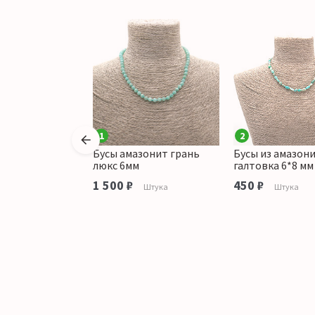
1
2
амазонита шар 6
Бусы амазонит грань
Бусы из амазон
люкс 6мм
галтовка 6*8 мм
аличии
1 500 ₽
450 ₽
Штука
Штука