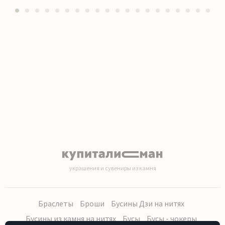
1
2
3
4
5
6
7
8
9
10
11
12
13
14
15
16
17
18
19
20
украшения и сувениры из камня
Браслеты
Броши
Бусины Дзи на нитях
Бусины из камня на нитях
Бусы
Бусы - чокеры