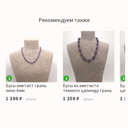
Рекомендуем также
1
1
3
Бусы аметист грань
Бусы из аметиста
Бус
люкс 6мм
темного цилиндр грань
цил
1 300 ₽
1 250 ₽
1 1
Штука
Штука