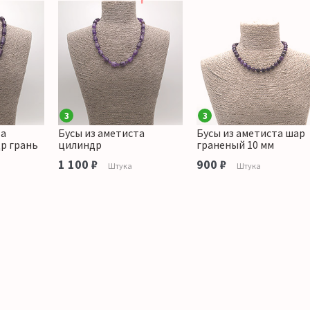
3
3
та
Бусы из аметиста
Бусы из аметиста шар
р грань
цилиндр
граненый 10 мм
1 100 ₽
900 ₽
Штука
Штука