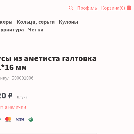
Профиль
Корзина
(
0
)
океры
Кольца, серьги
Кулоны
урнитура
Четки
усы из аметиста галтовка
2*16 мм
икул: Б00001006
20 ₽
Штука
ет в наличии