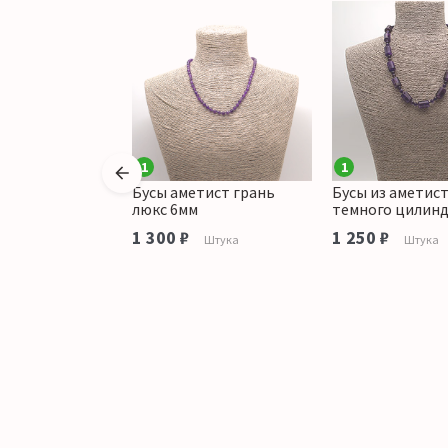
1
1
аметиста
Бусы аметист грань
Бусы из аметис
 бочонок 15*13
люкс 6мм
темного цилинд
1 300 ₽
1 250 ₽
Штука
Штука
тука