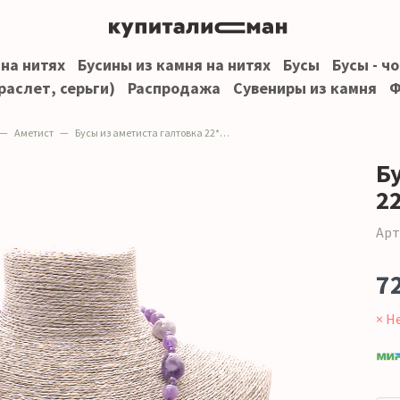
 на нитях
Бусины из камня на нитях
Бусы
Бусы - ч
раслет, серьги)
Распродажа
Сувениры из камня
Ф
Аметист
Бусы из аметиста галтовка 22*16 мм
Б
2
Арт
7
× Н