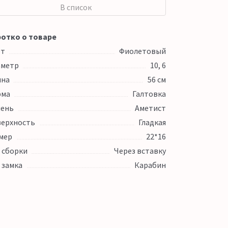
В список
отко о товаре
ет
Фиолетовый
аметр
10, 6
ина
56 см
рма
Галтовка
ень
Аметист
ерхность
Гладкая
мер
22*16
 сборки
Через вставку
 замка
Карабин