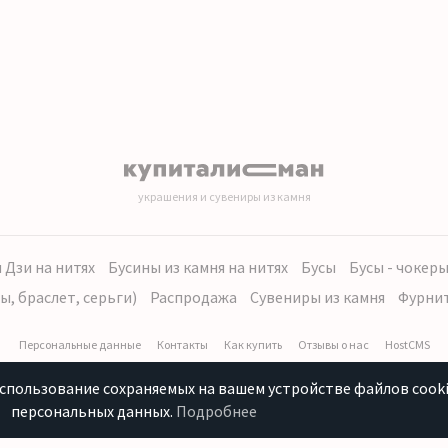
украшения и сувениры из камня
 Дзи на нитях
Бусины из камня на нитях
Бусы
Бусы - чокер
ы, браслет, серьги)
Распродажа
Сувениры из камня
Фурни
Персональные данные
Контакты
Как купить
Отзывы о нас
HostCMS
использование сохраняемых на вашем устройстве файлов cooki
персональных данных.
Подробнее