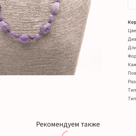
Кор
Цв
Ди
Дл
Фо
Кам
Пов
Раз
Тип
Тип
Рекомендуем также