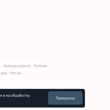
ы
Кольца, серьги
Кулоны
тура
Четки
e и на обработку
Прекрасно