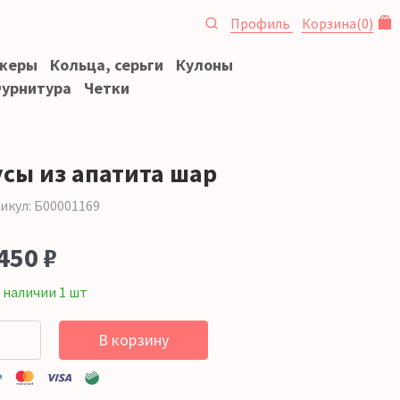
Профиль
Корзина
(
0
)
океры
Кольца, серьги
Кулоны
урнитура
Четки
усы из апатита шар
икул: Б00001169
450 ₽
 наличии 1 шт
В корзину