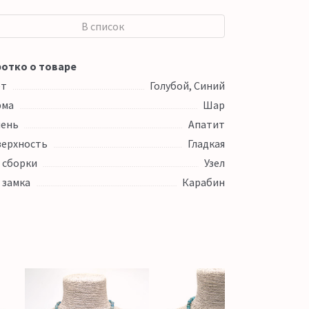
В список
отко о товаре
ет
Голубой, Синий
рма
Шар
ень
Апатит
ерхность
Гладкая
 сборки
Узел
 замка
Карабин