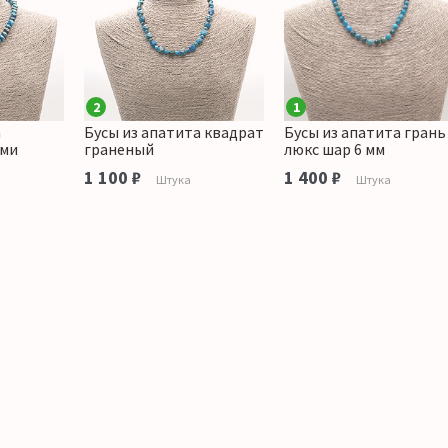
2
1
а
Бусы из апатита квадрат
Бусы из апатита грань
ями
граненый
люкс шар 6 мм
1 100 ₽
1 400 ₽
Штука
Штука