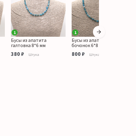
1
1
Бусы из апатита
Бусы из апатита
Б
галтовка 8*6 мм
бочонок 6*8 мм
г
380 ₽
800 ₽
н
Штука
Штука