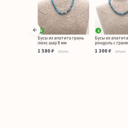
2
2
апатита
Бусы из апатита грань
Бусы из апатит
 14*10 мм
люкс шар 8 мм
рондоль с гран
аличии
1 580 ₽
1 300 ₽
Штука
Штука