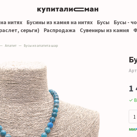
 на нитях
Бусины из камня на нитях
Бусы
Бусы - ч
раслет, серьги)
Распродажа
Сувениры из камня
Ф
Апатит
Бусы из апатита шар
Б
Арт
1 
✓ В