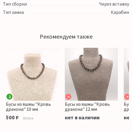
Тип сборки
Через вставку
Тип замка
Карабин
Рекомендуем также
2
×
×
Бусы из яшмы "Кровь
Бусы из яшмы "Кровь
Бус
дракона" 10 мм
дракона" 12 мм
дра
500 ₽
нет в наличии
нет
Штука