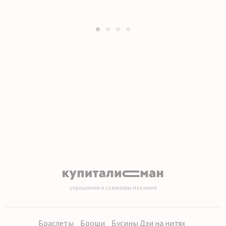
1
2
3
4
украшения и сувениры из камня
Браслеты
Броши
Бусины Дзи на нитях