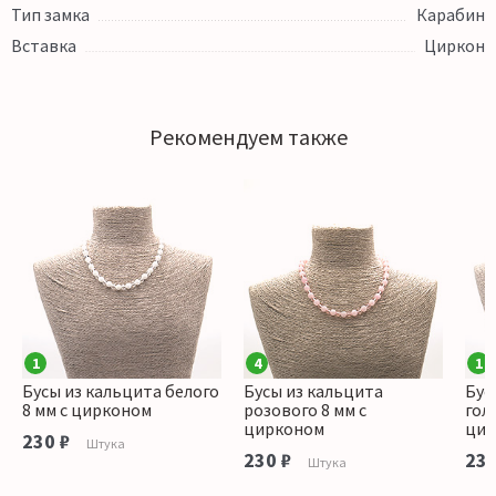
Тип замка
Карабин
Вставка
Циркон
Рекомендуем также
1
4
1
Бусы из кальцита белого
Бусы из кальцита
Бус
8 мм с цирконом
розового 8 мм с
гол
цирконом
цир
230 ₽
Штука
230 ₽
230
Штука