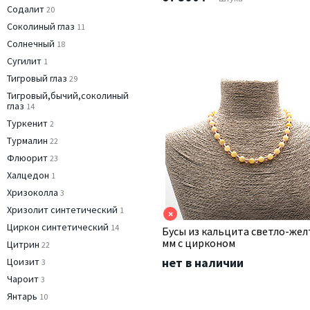
Содалит
20
Соколиный глаз
11
Солнечный
18
Сугилит
1
Тигровый глаз
29
Тигровый,бычий,соколиный
глаз
14
Туркенит
2
Турмалин
22
Флюорит
23
Халцедон
1
Хризоколла
3
Хризолит синтетический
1
×
Циркон синтетический
14
Бусы из кальцита светло-жел
мм с цирконом
Цитрин
22
нет в наличии
Цоизит
3
Чароит
3
Янтарь
10