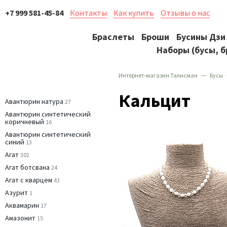
+7 999 581-45-84
Контакты
Как купить
Отзывы о нас
Браслеты
Броши
Бусины Дзи
Наборы (бусы, б
Интернет-магазин Талисман
Бусы
Кальцит
Авантюрин натура
27
Авантюрин синтетический
коричневый
16
Авантюрин синтетический
синий
13
Агат
302
Агат ботсвана
24
Агат с кварцем
43
Азурит
1
Аквамарин
17
Амазонит
15