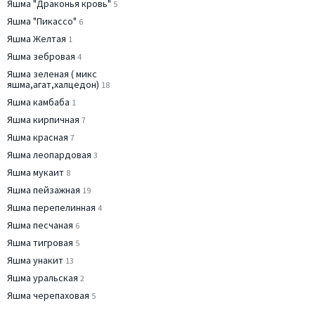
Яшма "Драконья кровь"
5
Яшма "Пикассо"
6
Яшма Желтая
1
Яшма зебровая
4
Яшма зеленая ( микс
яшма,агат,халцедон)
18
Яшма камбаба
1
Яшма кирпичная
7
Яшма красная
7
Яшма леопардовая
3
Яшма мукаит
8
Яшма пейзажная
19
Яшма перепелинная
4
Яшма песчаная
6
Яшма тигровая
5
Яшма унакит
13
Яшма уральская
2
Яшма черепаховая
5