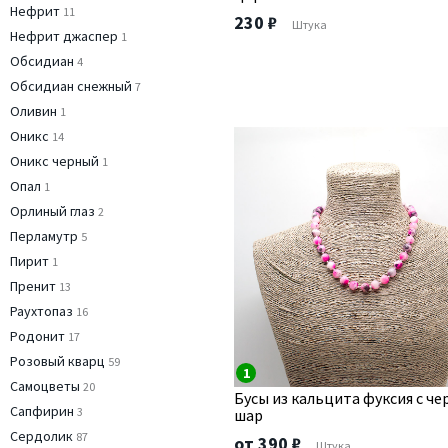
Нефрит
11
230 ₽
Штука
Нефрит джаспер
1
Обсидиан
4
Обсидиан снежный
7
Оливин
1
Оникс
14
Оникс черный
1
Опал
1
Орлиный глаз
2
Перламутр
5
Пирит
1
Пренит
13
Раухтопаз
16
Родонит
17
Розовый кварц
59
1
Самоцветы
20
Бусы из кальцита фуксия с ч
Сапфирин
3
шар
Сердолик
87
от 390 ₽
Штука