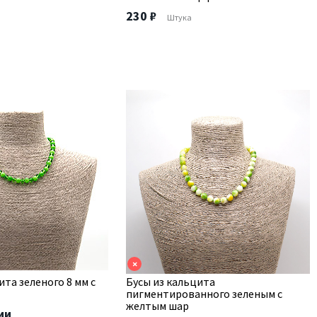
230 ₽
Штука
×
ита зеленого 8 мм с
Бусы из кальцита
пигментированного зеленым с
желтым шар
ии