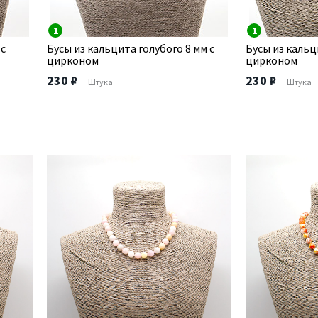
1
1
 с
Бусы из кальцита голубого 8 мм с
Бусы из кальц
цирконом
цирконом
230 ₽
230 ₽
Штука
Штука