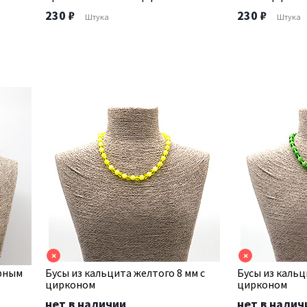
230 ₽
230 ₽
Штука
Штука
×
×
ерным
Бусы из кальцита желтого 8 мм с
Бусы из кальц
цирконом
цирконом
нет в наличии
нет в налич