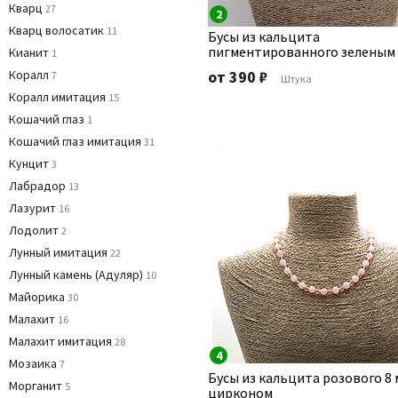
Кварц
27
2
Кварц волосатик
11
Бусы из кальцита
пигментированного зеленым
Кианит
1
Коралл
от 390 ₽
7
Штука
Коралл имитация
15
Кошачий глаз
1
Кошачий глаз имитация
31
Кунцит
3
Лабрадор
13
Лазурит
16
Лодолит
2
Лунный имитация
22
Лунный камень (Адуляр)
10
Майорика
30
Малахит
16
Малахит имитация
28
4
Мозаика
7
Бусы из кальцита розового 8 
Морганит
5
цирконом