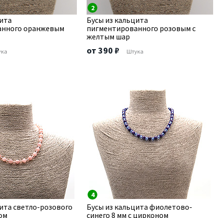
2
цита
Бусы из кальцита
анного оранжевым
пигментированного розовым с
желтым шар
от 390 ₽
ука
Штука
4
ита светло-розового
Бусы из кальцита фиолетово-
ом
синего 8 мм с цирконом