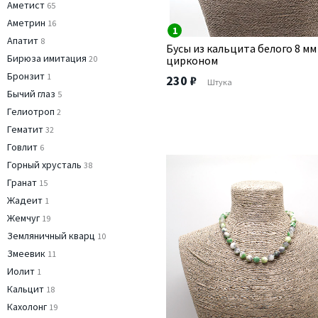
Аметист
65
Аметрин
16
1
Апатит
8
Бусы из кальцита белого 8 мм
Бирюза имитация
20
цирконом
Бронзит
1
230 ₽
Штука
Бычий глаз
5
Гелиотроп
2
Гематит
32
Говлит
6
Горный хрусталь
38
Гранат
15
Жадеит
1
Жемчуг
19
Земляничный кварц
10
Змеевик
11
Иолит
1
Кальцит
18
Кахолонг
19