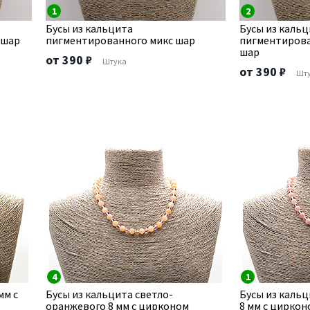
1
2
Бусы из кальцита
Бусы из каль
 шар
пигментированного микс шар
пигментиров
шар
от 390 ₽
Штука
от 390 ₽
Шт
4
1
мм с
Бусы из кальцита светло-
Бусы из кальц
оранжевого 8 мм с цирконом
8 мм с циркон