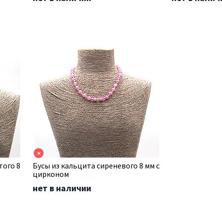
×
того 8
Бусы из кальцита сиреневого 8 мм с
цирконом
нет в наличии