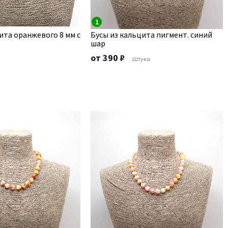
1
ита оранжевого 8 мм с
Бусы из кальцита пигмент. синий
шар
от 390 ₽
Штука