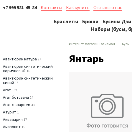
+7 999 581-45-84
Контакты
Как купить
Отзывы о нас
Браслеты
Броши
Бусины Дзи
Наборы (бусы, б
Интернет-магазин Талисман
Бусы
Янтарь
Авантюрин натура
27
Авантюрин синтетический
коричневый
16
Авантюрин синтетический
синий
13
Агат
302
Агат ботсвана
24
Агат с кварцем
43
Азурит
1
Аквамарин
17
Амазонит
15