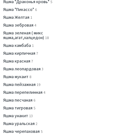
Яшма "Драконья кровь"
5
Яшма "Пикассо"
6
Яшма Желтая
1
Яшма зебровая
4
Яшма зеленая ( микс
яшма,агат,халцедон)
18
Яшма камбаба
1
Яшма кирпичная
7
Яшма красная
7
Яшма леопардовая
3
Яшма мукаит
8
Яшма пейзажная
19
Яшма перепелинная
4
Яшма песчаная
6
Яшма тигровая
5
Яшма унакит
13
Яшма уральская
2
Яшма черепаховая
5