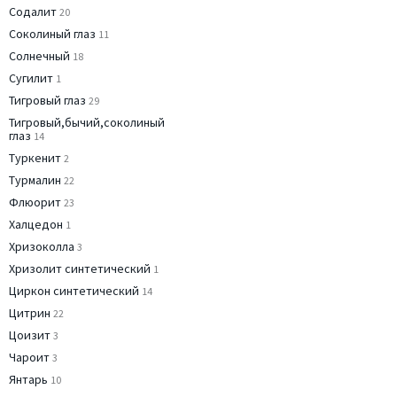
Содалит
20
Соколиный глаз
11
Солнечный
18
Сугилит
1
Тигровый глаз
29
Тигровый,бычий,соколиный
глаз
14
Туркенит
2
Турмалин
22
Флюорит
23
Халцедон
1
Хризоколла
3
Хризолит синтетический
1
Циркон синтетический
14
Цитрин
22
Цоизит
3
Чароит
3
Янтарь
10