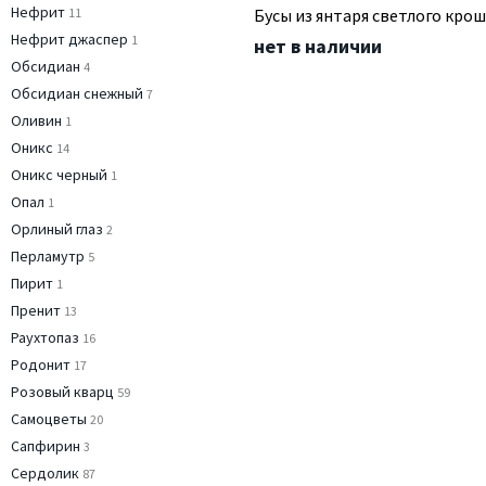
Нефрит
11
Бусы из янтаря светлого кро
Нефрит джаспер
1
нет в наличии
Обсидиан
4
Обсидиан снежный
7
Оливин
1
Оникс
14
Оникс черный
1
Опал
1
Орлиный глаз
2
Перламутр
5
Пирит
1
Пренит
13
Раухтопаз
16
Родонит
17
Розовый кварц
59
Самоцветы
20
Сапфирин
3
Сердолик
87