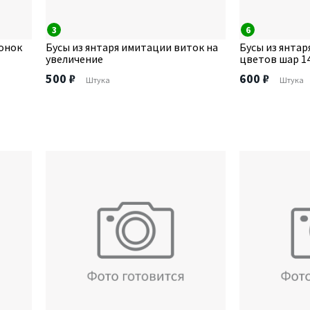
3
6
чонок
Бусы из янтаря имитации виток на
Бусы из янтар
увеличение
цветов шар 1
500 ₽
600 ₽
Штука
Штука