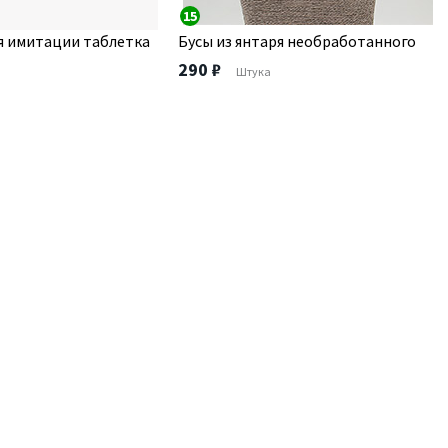
15
ря имитации таблетка
Бусы из янтаря необработанного
290 ₽
Штука