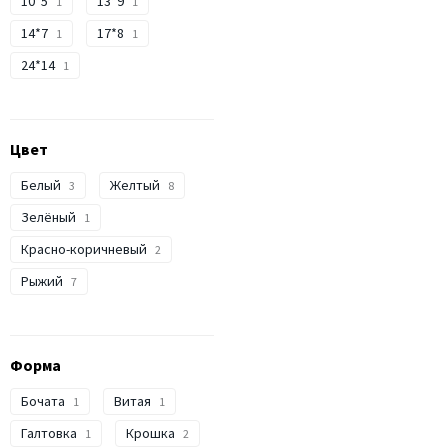
10*5
13*9
1
1
14*7
17*8
1
1
24*14
1
Цвет
Белый
Желтый
3
8
Зелёный
1
Красно-коричневый
2
Рыжий
7
Форма
Бочата
Витая
1
1
Галтовка
Крошка
1
2