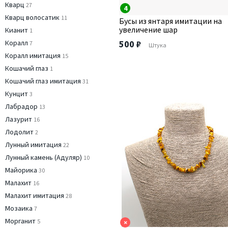
Кварц
27
4
Кварц волосатик
11
Бусы из янтаря имитации на
увеличение шар
Кианит
1
Коралл
500 ₽
7
Штука
Коралл имитация
15
Кошачий глаз
1
Кошачий глаз имитация
31
Кунцит
3
Лабрадор
13
Лазурит
16
Лодолит
2
Лунный имитация
22
Лунный камень (Адуляр)
10
Майорика
30
Малахит
16
Малахит имитация
28
Мозаика
7
Морганит
5
×