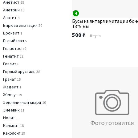
Аметист
65
Аметрин
16
4
Апатит
8
Бусы из янтаря имитации бо
Бирюза имитация
20
13*9 мм
Бронзит
1
500 ₽
Штука
Бычий глаз
5
Гелиотроп
2
Гематит
32
Говлит
6
Горный хрусталь
38
Гранат
15
Жадеит
1
Жемчуг
19
Земляничный кварц
10
Змеевик
11
Иолит
1
Кальцит
18
Кахолонг
19