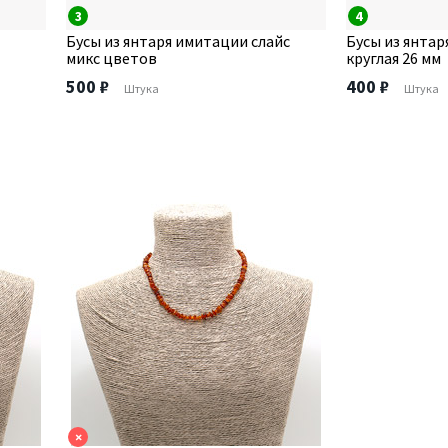
3
4
Бусы из янтаря имитации слайс
Бусы из янта
микс цветов
круглая 26 мм
500 ₽
400 ₽
Штука
Штука
×