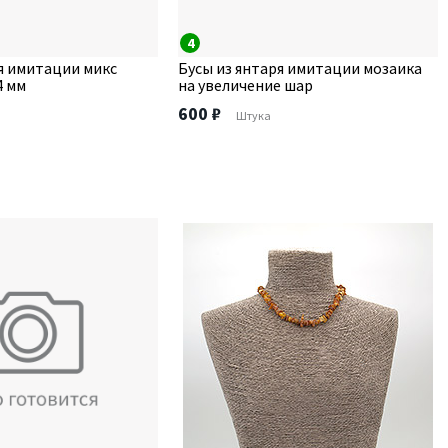
4
я имитации микс
Бусы из янтаря имитации мозаика
4 мм
на увеличение шар
600 ₽
Штука