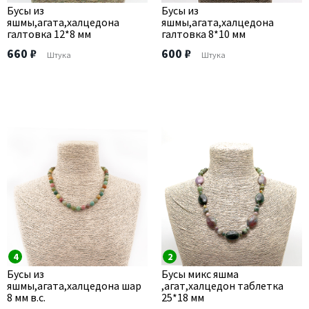
Бусы из
Бусы из
яшмы,агата,халцедона
яшмы,агата,халцедона
галтовка 12*8 мм
галтовка 8*10 мм
660 ₽
600 ₽
Штука
Штука
4
2
Бусы из
Бусы микс яшма
яшмы,агата,халцедона шар
,агат,халцедон таблетка
8 мм в.с.
25*18 мм