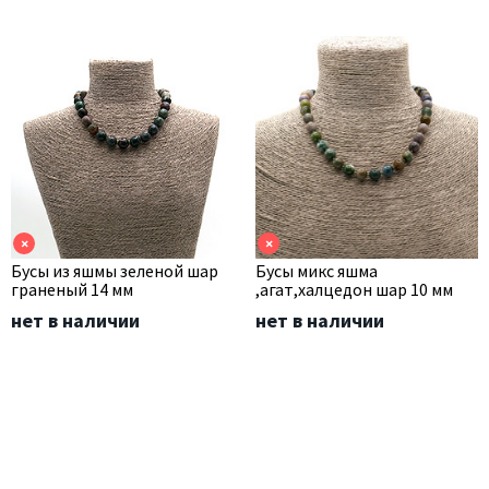
×
×
Бусы из яшмы зеленой шар
Бусы микс яшма
граненый 14 мм
,агат,халцедон шар 10 мм
нет в наличии
нет в наличии