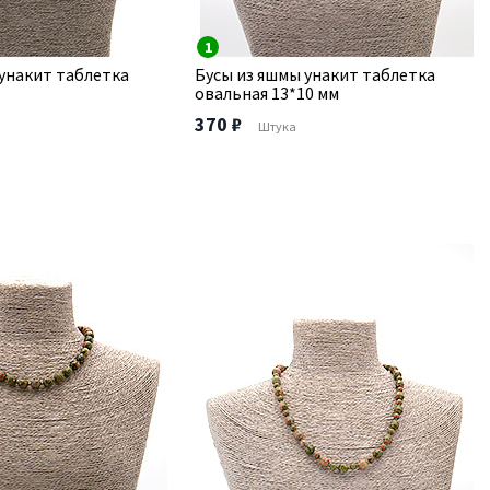
1
 унакит таблетка
Бусы из яшмы унакит таблетка
овальная 13*10 мм
370 ₽
Штука