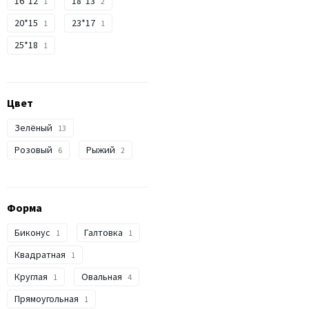
16*12
18*13
1
2
20*15
23*17
1
1
25*18
1
Цвет
Зелёный
13
Розовый
Рыжий
6
2
Форма
Биконус
Галтовка
1
1
Квадратная
1
Круглая
Овальная
1
4
Прямоугольная
1