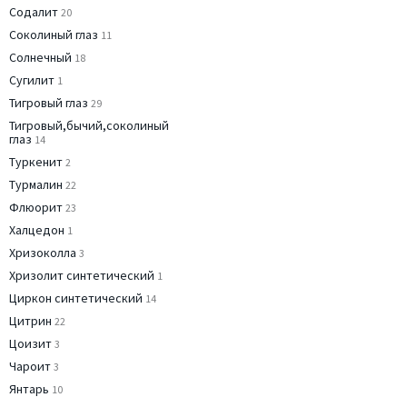
Содалит
20
Соколиный глаз
11
Солнечный
18
Сугилит
1
Тигровый глаз
29
Тигровый,бычий,соколиный
глаз
14
Туркенит
2
Турмалин
22
Флюорит
23
Халцедон
1
Хризоколла
3
Хризолит синтетический
1
Циркон синтетический
14
Цитрин
22
Цоизит
3
Чароит
3
Янтарь
10