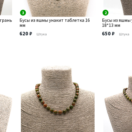
3
2
 грань
Бусы из яшмы унакит таблетка 16
Бусы из яшмы
мм
18*13 мм
620 ₽
650 ₽
Штука
Штука