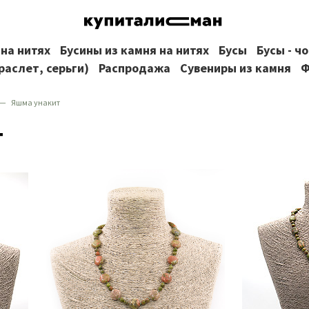
 на нитях
Бусины из камня на нитях
Бусы
Бусы - ч
раслет, серьги)
Распродажа
Сувениры из камня
Ф
Яшма унакит
т