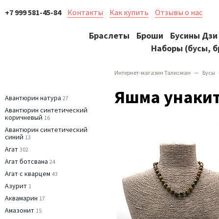
+7 999 581-45-84
Контакты
Как купить
Отзывы о нас
Браслеты
Броши
Бусины Дзи
Наборы (бусы, б
Интернет-магазин Талисман
Бусы
Яшма унаки
Авантюрин натура
27
Авантюрин синтетический
коричневый
16
Авантюрин синтетический
синий
13
Агат
302
Агат ботсвана
24
Агат с кварцем
43
Азурит
1
Аквамарин
17
Амазонит
15