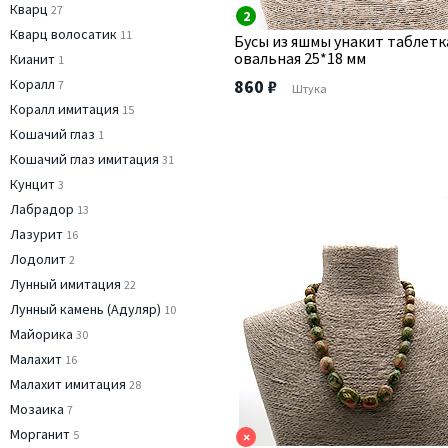
Кварц
27
2
Кварц волосатик
11
Бусы из яшмы унакит таблетк
овальная 25*18 мм
Кианит
1
Коралл
860 ₽
7
Штука
Коралл имитация
15
Кошачий глаз
1
Кошачий глаз имитация
31
Кунцит
3
Лабрадор
13
Лазурит
16
Лодолит
2
Лунный имитация
22
Лунный камень (Адуляр)
10
Майорика
30
Малахит
16
Малахит имитация
28
Мозаика
7
Морганит
5
×