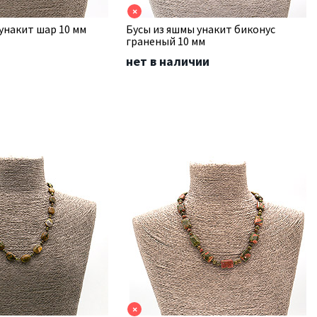
×
унакит шар 10 мм
Бусы из яшмы унакит биконус
граненый 10 мм
нет в наличии
×