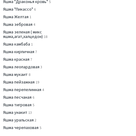
Яшма "Драконья кровь"
5
Яшма "Пикассо"
6
Яшма Желтая
1
Яшма зебровая
4
Яшма зеленая ( микс
яшма,агат,халцедон)
18
Яшма камбаба
1
Яшма кирпичная
7
Яшма красная
7
Яшма леопардовая
3
Яшма мукаит
8
Яшма пейзажная
19
Яшма перепелинная
4
Яшма песчаная
6
Яшма тигровая
5
Яшма унакит
13
Яшма уральская
2
Яшма черепаховая
5