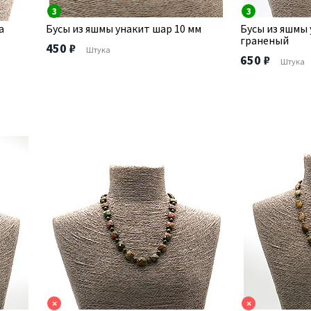
3
3
а
Бусы из яшмы унакит шар 10 мм
Бусы из яшмы 
граненый
450 ₽
Штука
650 ₽
Штука
×
×