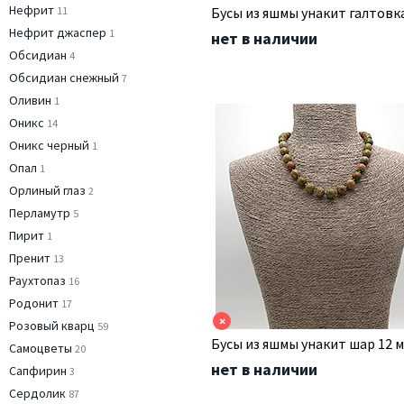
Нефрит
11
Бусы из яшмы унакит галтовк
Нефрит джаспер
1
нет в наличии
Обсидиан
4
Обсидиан снежный
7
Оливин
1
Оникс
14
Оникс черный
1
Опал
1
Орлиный глаз
2
Перламутр
5
Пирит
1
Пренит
13
Раухтопаз
16
Родонит
17
×
Розовый кварц
59
Бусы из яшмы унакит шар 12 
Самоцветы
20
нет в наличии
Сапфирин
3
Сердолик
87