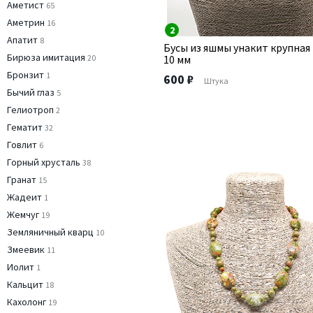
Аметист
65
Аметрин
16
2
Апатит
8
Бусы из яшмы унакит крупная
Бирюза имитация
20
10 мм
Бронзит
1
600 ₽
Штука
Бычий глаз
5
Гелиотроп
2
Гематит
32
Говлит
6
Горный хрусталь
38
Гранат
15
Жадеит
1
Жемчуг
19
Земляничный кварц
10
Змеевик
11
Иолит
1
Кальцит
18
Кахолонг
19