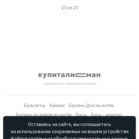
23
из
23
украшения и сувениры из камня
Браслеты
Броши
Бусины Дзи на нитях
Бусины из камня на нитях
Бусы
Бусы - чокеры
Кольца, серьги
Кулоны
Наборы (бусы, браслет, серьги)
Оставаясь на сайте, вы соглашаетесь
на использование сохраняемых на вашем устройстве
Распродажа
Сувениры из камня
Фурнитура
Четки
файлов cookie и на обработку персональных данных.