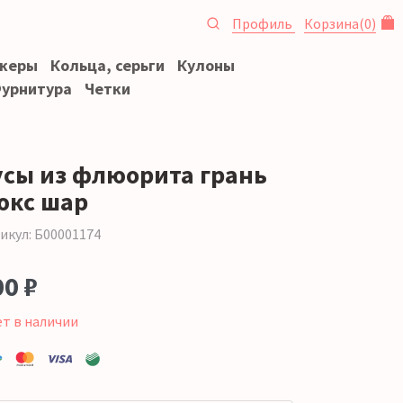
Профиль
Корзина
(
0
)
океры
Кольца, серьги
Кулоны
урнитура
Четки
усы из флюорита грань
юкс шар
икул: Б00001174
00 ₽
ет в наличии