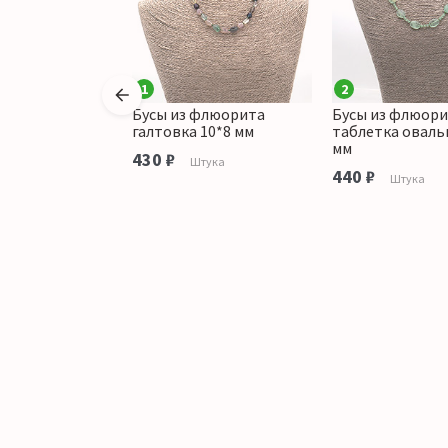
1
2
флюорита
Бусы из флюорита
Бусы из флюор
рань 8 мм
галтовка 10*8 мм
таблетка оваль
мм
аличии
430 ₽
Штука
440 ₽
Штука