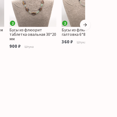
2
2
мм
Бусы из флюорит
Бусы из флюорита
Б
таблетка овальная 30*20
галтовка 6*8 мм
т
мм
м
360 ₽
Штука
900 ₽
8
Штука