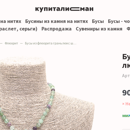
 на нитях
Бусины из камня на нитях
Бусы
Бусы - ч
раслет, серьги)
Распродажа
Сувениры из камня
Ф
Флюорит
Бусы из флюорита грань люкс шар
Б
л
Арт
9
× Н