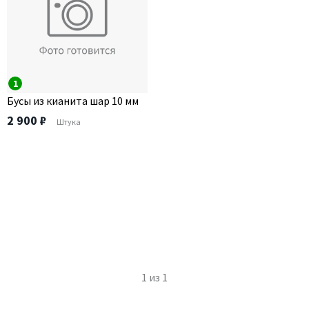
1
Бусы из кианита шар 10 мм
2 900 ₽
Штука
1
из
1