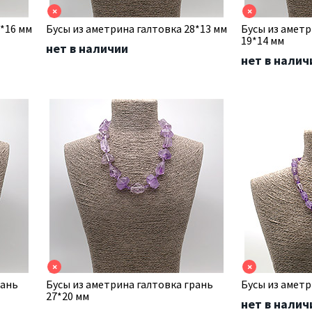
×
×
1*16 мм
Бусы из аметрина галтовка 28*13 мм
Бусы из аметр
19*14 мм
нет в наличии
нет в налич
×
×
рань
Бусы из аметрина галтовка грань
Бусы из аметр
27*20 мм
нет в налич