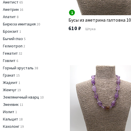
Аметист
65
Аметрин
16
1
Апатит
8
Бусы из аметрина галтовка 10
Бирюза имитация
20
610 ₽
Штука
Бронзит
1
Бычий глаз
5
Гелиотроп
2
Гематит
32
Говлит
6
Горный хрусталь
38
Гранат
15
Жадеит
1
Жемчуг
19
Земляничный кварц
10
Змеевик
11
Иолит
1
Кальцит
18
Кахолонг
19