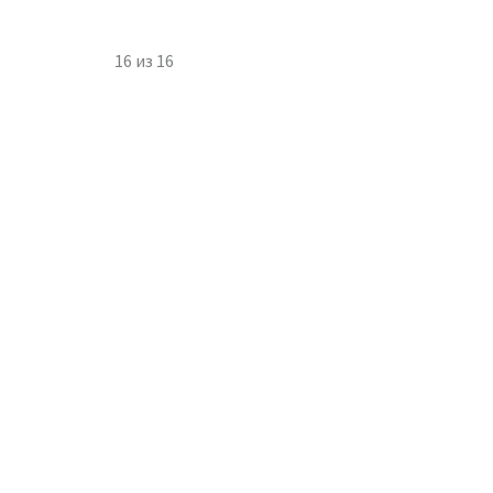
16
из
16