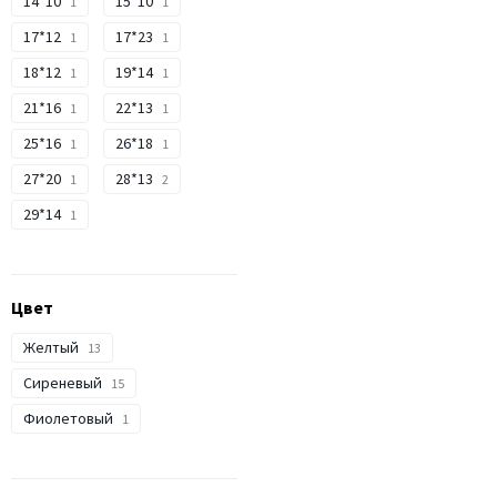
14*10
15*10
1
1
17*12
17*23
1
1
18*12
19*14
1
1
21*16
22*13
1
1
25*16
26*18
1
1
27*20
28*13
1
2
29*14
1
Цвет
Желтый
13
Сиреневый
15
Фиолетовый
1