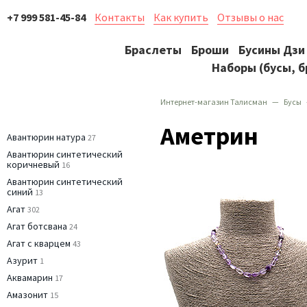
+7 999 581-45-84
Контакты
Как купить
Отзывы о нас
Браслеты
Броши
Бусины Дзи
Наборы (бусы, б
Интернет-магазин Талисман
Бусы
Аметрин
Авантюрин натура
27
Авантюрин синтетический
коричневый
16
Авантюрин синтетический
синий
13
Агат
302
Агат ботсвана
24
Агат с кварцем
43
Азурит
1
Аквамарин
17
Амазонит
15