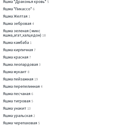
Яшма "Драконья кровь"
5
Яшма "Пикассо"
6
Яшма Желтая
1
Яшма зебровая
4
Яшма зеленая ( микс
яшма,агат,халцедон)
18
Яшма камбаба
1
Яшма кирпичная
7
Яшма красная
7
Яшма леопардовая
3
Яшма мукаит
8
Яшма пейзажная
19
Яшма перепелинная
4
Яшма песчаная
6
Яшма тигровая
5
Яшма унакит
13
Яшма уральская
2
Яшма черепаховая
5