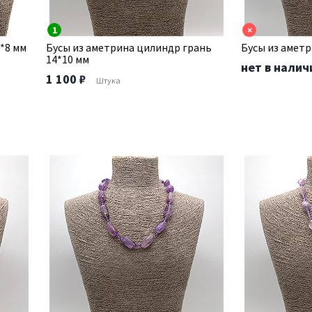
1
×
*8 мм
Бусы из аметрина цилиндр грань
Бусы из аметр
14*10 мм
нет в налич
1 100 ₽
Штука