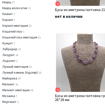
Кварц
27
×
Кварц волосатик
11
Бусы из аметрина галтовка 2
Кианит
1
нет в наличии
Коралл
7
Коралл имитация
15
Кошачий глаз
1
Кошачий глаз имитация
31
Кунцит
3
Лабрадор
13
Лазурит
16
Лодолит
2
Лунный имитация
22
Лунный камень (Адуляр)
10
Майорика
30
Малахит
16
×
Малахит имитация
28
Бусы из аметрина галтовка г
Мозаика
7
26*18 мм
Морганит
5