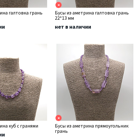
×
ина галтовка грань
Бусы из аметрина галтовка грань
22*13 мм
ии
нет в наличии
×
ина куб с гранями
Бусы из аметрина прямоугольник
грань
ии