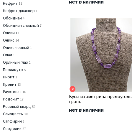
нет в наличии
Нефрит
11
Нефрит джаспер
1
Обсидиан
4
Обсидиан снежный
7
Оливин
1
Оникс
14
Оникс черный
1
Опал
1
Орлиный глаз
2
Перламутр
5
Пирит
1
Пренит
13
×
Раухтопаз
16
Бусы из аметрина прямоугол
Родонит
17
грань
Розовый кварц
59
нет в наличии
Самоцветы
20
Сапфирин
3
Сердолик
87