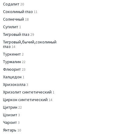
Содалит
20
Соколиный глаз
11
Солнечный
18
Сугилит
1
Тигровый глаз
29
Тигровый,бычий,соколиный
глаз
14
Туркенит
2
Турмалин
22
Флюорит
23
Халцедон
1
Хризоколла
3
Хризолит синтетический
1
Циркон синтетический
14
Цитрин
22
Цоизит
3
Чароит
3
Янтарь
10