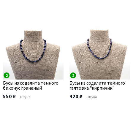
2
2
Бусы из содалита темного
Бусы из содалита темного
биконус граненый
галтовка "кирпичик"
550 ₽
420 ₽
Штука
Штука