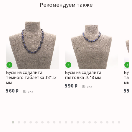
Рекомендуем также
3
3
3
Бусы из содалита
Бусы из содалита
Бус
темного таблетка 18*13
галтовка 10*8 мм
таб
мм
мм
590 ₽
Штука
560 ₽
550
Штука
1
2
3
4
5
6
7
8
9
10
11
12
13
14
15
16
17
18
19