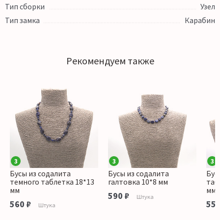
Тип сборки
Узел
Тип замка
Карабин
Рекомендуем также
3
3
3
Бусы из содалита
Бусы из содалита
Бус
темного таблетка 18*13
галтовка 10*8 мм
таб
мм
мм
590 ₽
Штука
560 ₽
550
Штука