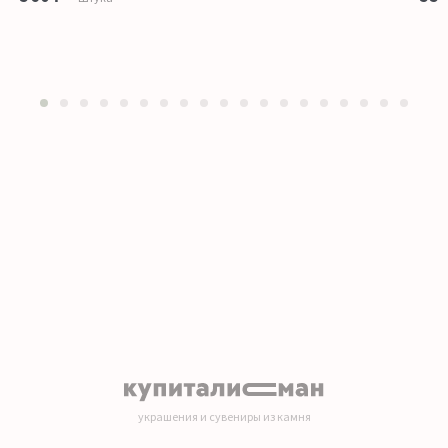
1
2
3
4
5
6
7
8
9
10
11
12
13
14
15
16
17
18
19
украшения и сувениры из камня