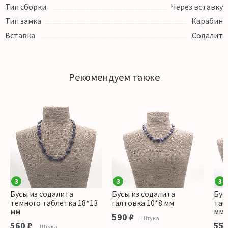
Тип сборки
Через вставку
Тип замка
Карабин
Вставка
Содалит
Рекомендуем также
3
3
3
Бусы из содалита
Бусы из содалита
Бус
темного таблетка 18*13
галтовка 10*8 мм
таб
мм
мм
590 ₽
Штука
560 ₽
550
Штука