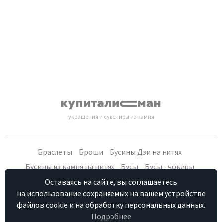
украшения и сувениры из камня
Браслеты
Броши
Бусины Дзи на нитях
Бусины из камня на нитях
Бусы
Бусы - чокеры
Кольца, серьги
Кулоны
Наборы (бусы, браслет, серьги)
Оставаясь на сайте, вы соглашаетесь
на использование сохраняемых на вашем устройстве
Распродажа
Сувениры из камня
Фурнитура
Четки
файлов cookie и на обработку персональных данных.
Подробнее
Персональные данные
Контакты
Как купить
Отзывы о нас
HostCMS