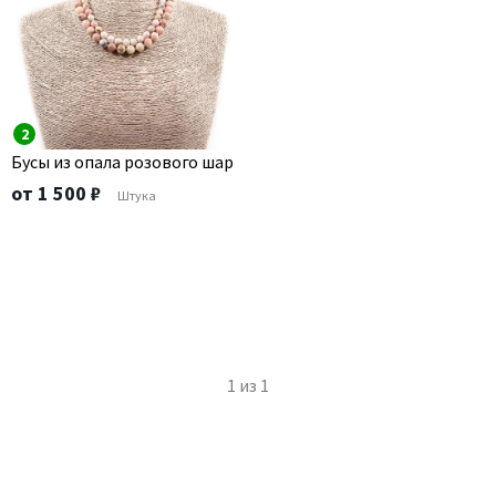
2
Бусы из опала розового шар
от 1 500 ₽
Штука
1
из
1