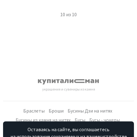
10
из
10
украшения и сувениры из камня
Браслеты
Броши
Бусины Дзи на нитях
Бусины из камня на нитях
Бусы
Бусы - чокеры
Кольца, серьги
Кулоны
Наборы (бусы, браслет, серьги)
Оставаясь на сайте, вы соглашаетесь
на использование сохраняемых на вашем устройстве