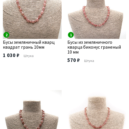
2
1
Бусы земляничный кварц
Бусы из земляничного
квадрат грань 10мм
кварца биконус граненый
10 мм
1 030 ₽
Штука
570 ₽
Штука