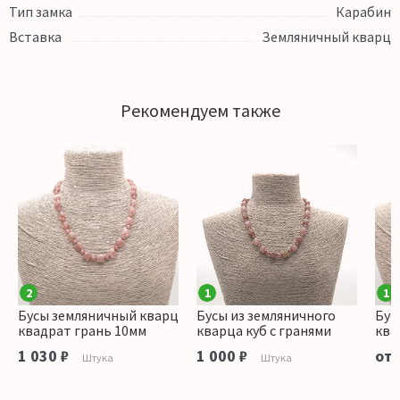
Тип замка
Карабин
Вставка
Земляничный кварц
Рекомендуем также
2
1
1
Бусы земляничный кварц
Бусы из земляничного
Бус
квадрат грань 10мм
кварца куб с гранями
ква
1 030 ₽
1 000 ₽
от 
Штука
Штука