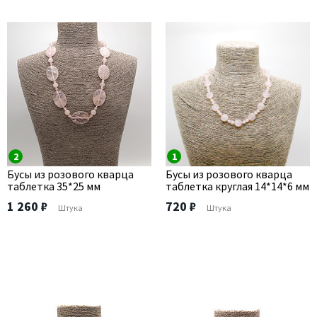
2
1
Бусы из розового кварца
Бусы из розового кварца
таблетка 35*25 мм
таблетка круглая 14*14*6 мм
1 260 ₽
720 ₽
Штука
Штука