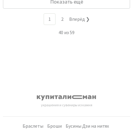
Показать ещё
1
2
Вперёд ❯
40
из
59
украшения и сувениры из камня
Браслеты
Броши
Бусины Дзи на нитях