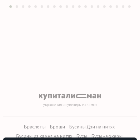
1
2
3
4
5
6
7
8
9
10
11
12
13
14
15
16
17
18
19
20
украшения и сувениры из камня
Браслеты
Броши
Бусины Дзи на нитях
Бусины из камня на нитях
Бусы
Бусы - чокеры