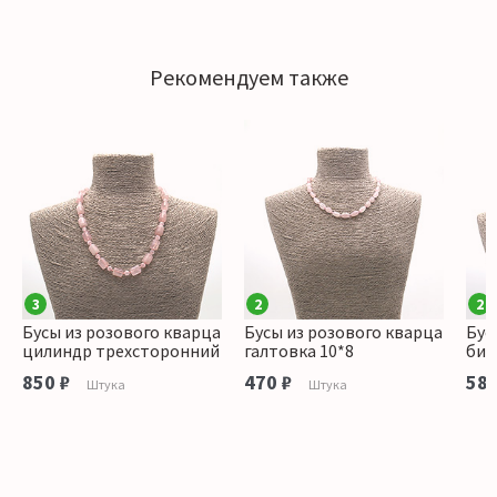
Рекомендуем также
3
2
2
Бусы из розового кварца
Бусы из розового кварца
Бус
цилиндр трехсторонний
галтовка 10*8
бик
850 ₽
470 ₽
580
Штука
Штука